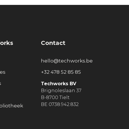
orks
Contact
hello@techworks.be
ies
+32 478 52 85 85
s
Techworks BV
Brignoleslaan 37
B-8700 Tielt
BE 0738.942.832
bliotheek