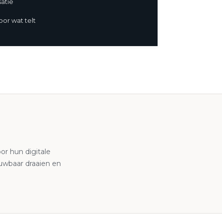
atie
oor wat telt
r hun digitale
ouwbaar draaien en