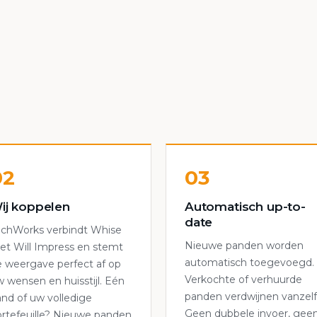
02
03
ij koppelen
Automatisch up-to-
date
echWorks verbindt Whise
Nieuwe panden worden
et Will Impress en stemt
automatisch toegevoegd.
 weergave perfect af op
Verkochte of verhuurde
 wensen en huisstijl. Eén
panden verdwijnen vanzelf
nd of uw volledige
Geen dubbele invoer, gee
rtefeuille? Nieuwe panden