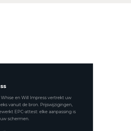
ess
 Whise en Will Impress vertrekt uw
ks vanuit de bron. Prijswijzigingen,
ewerkt EPC-attest: elke aanpassing is
p uw schermen.