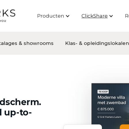
Producten
ClickShare
R
talages & showrooms
Klas- & opleidingslokalen
ldscherm.
d up-to-