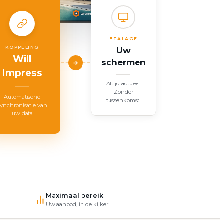
ETALAGE
KOPPELING
Uw
Will
schermen
Impress
Altijd actueel.
Zonder
Automatische
tussenkomst.
synchronisatie van
uw data
Maximaal bereik
Uw aanbod, in de kijker