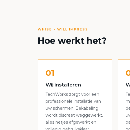
WHISE × WILL IMPRESS
Hoe werkt het?
01
Wij installeren
W
TechWorks zorgt voor een
T
professionele installatie van
m
uw schermen. Bekabeling
de
wordt discreet weggewerkt,
uw
alles netjes afgewerkt en
pa
volledig gebruiksklaar
po