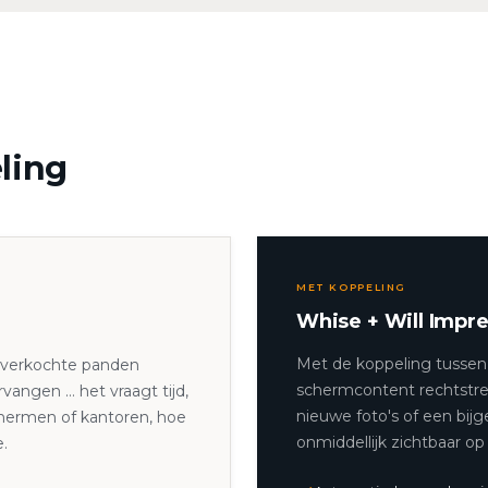
ling
MET KOPPELING
Whise + Will Impr
Met de koppeling tussen
verkochte panden
schermcontent rechtstree
rvangen … het vraagt tijd,
nieuwe foto's of een bijg
chermen of kantoren, hoe
onmiddellijk zichtbaar o
.