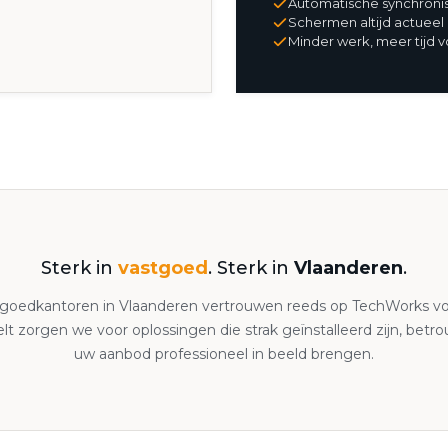
Automatische synchronis
Schermen altijd actueel
Minder werk, meer tijd v
Sterk in
vastgoed
. Sterk in
Vlaanderen
.
stgoedkantoren in Vlaanderen vertrouwen reeds op TechWorks voo
ielt zorgen we voor oplossingen die strak geïnstalleerd zijn, betr
uw aanbod professioneel in beeld brengen.