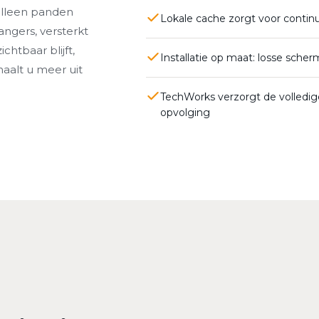
alleen panden
Lokale cache zorgt voor continuï
angers, versterkt
htbaar blijft,
Installatie op maat: losse sche
haalt u meer uit
TechWorks verzorgt de volledige 
opvolging