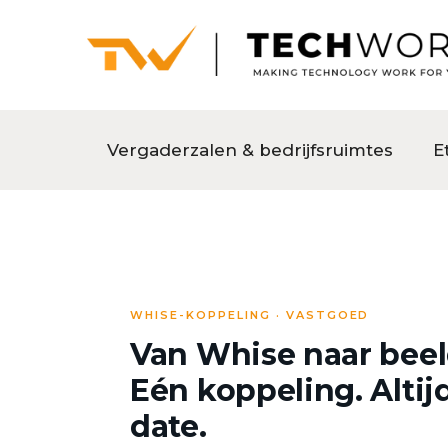
Vergaderzalen & bedrijfsruimtes
E
WHISE-KOPPELING · VASTGOED
Van Whise naar bee
Eén koppeling. Altij
date.