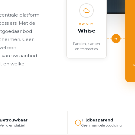
centrale platform
ossiers. Met de
UW CRM
Whise
stgoedaanbod
schermen. Geen
Panden, klanten
wel een
en transacties
ie van uw aanbod.
t en welke
Betrouwbaar
Tijdbesparend
Veilig en stabiel
Geen manuele opvolging