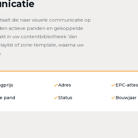
icatie
rtaalt die naar visuele communicatie op
orden actieve panden en gekoppelde
t in uw contentbibliotheek. Van
laylist of zone-template, waarna uw
.
gprijs
Adres
EPC-attes
e pand
Status
Bouwjaar